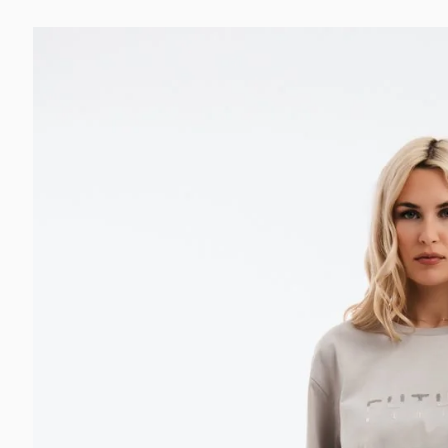
Skip to
product
information