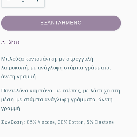
Decrease
Increase
quantity
quantity
for
for
Σετ
Σετ
ΕΞΑΝΤΛΗΜΕΝΟ
φόρμας
φόρμας
printed
printed
Share
Μπλούζα κοντομάνικη, με στρογγυλή
λαιμοκοπή, με ανάγλυφη στάμπα γράμματα,
άνετη γραμμή
Παντελόνα καμπάνα, με τσέπες, με λάστιχο στη
μέση, με στάμπα ανάγλυφη γράμματα, άνετη
γραμμή
Σύνθεση : 65% Viscose, 30% Cotton, 5% Elastane